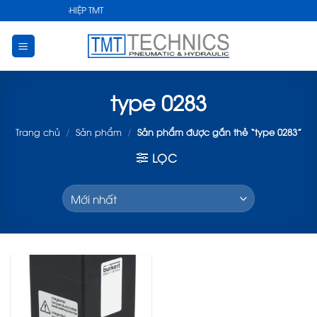
Skip
HUẬT CÔNG NGHIỆP TMT
to
content
type 0283
Trang chủ
/
Sản phẩm
/
Sản phẩm được gắn thẻ “type 0283”
LỌC