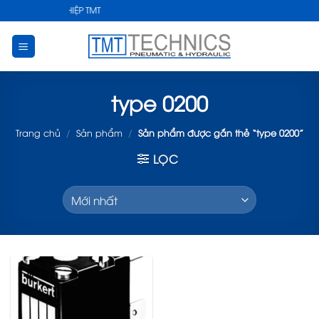
Skip
HUẬT CÔNG NGHIỆP TMT
to
content
type 0200
Trang chủ
/
Sản phẩm
/
Sản phẩm được gắn thẻ “type 0200”
LỌC