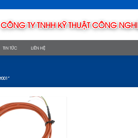
TIN TỨC
LIÊN HỆ
t001”