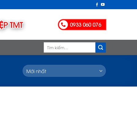
0933 060 076
Tìm
kiếm: