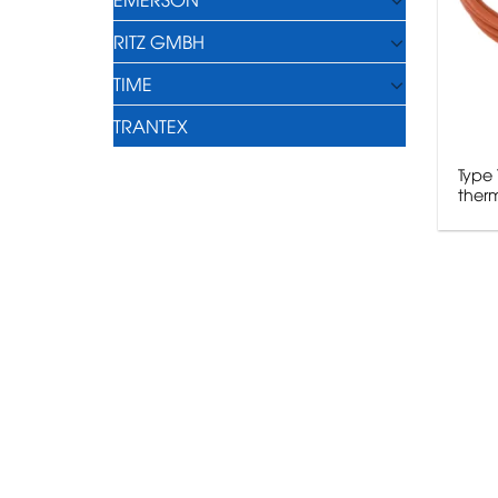
RITZ GMBH
TIME
TRANTEX
Type 
ther