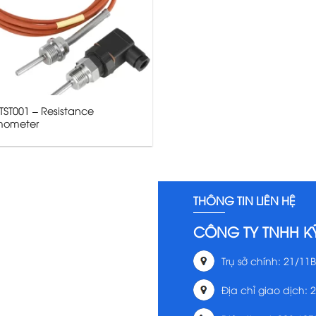
TST001 – Resistance
mometer
THÔNG TIN LIÊN HỆ
CÔNG TY TNHH K
Trụ sở chính: 21/11B
Địa chỉ giao dịch: 