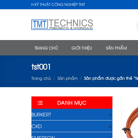
Skip
CÔNG TY TNHH KỸ THUẬT CÔNG NGHIỆP TMT
to
content
TRANG CHỦ
GIỚI THIỆU
SẢN PHẨM
tst001
Trang chủ
/
Sản phẩm
/
Sản phẩm được gắn thẻ “ts
DANH MỤC
BURKERT
CKD
EMERSON