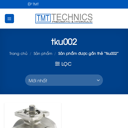
Skip
UẬT CÔNG NGHIỆP TMT
to
content
tku002
Trang chủ
/
Sản phẩm
/
Sản phẩm được gắn thẻ “tku002”
LỌC