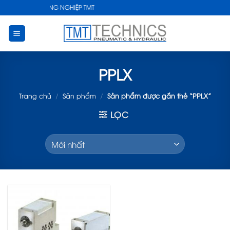
Skip
HUẬT CÔNG NGHIỆP TMT
to
content
PPLX
Trang chủ
/
Sản phẩm
/
Sản phẩm được gắn thẻ “PPLX”
LỌC