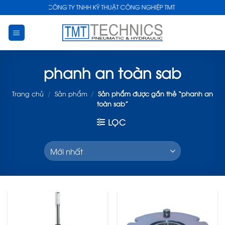
Skip
CÔNG TY TNHH KỸ THUẬT CÔNG NGHIỆP TMT
to
content
phanh an toàn sab
Trang chủ
/
Sản phẩm
/
Sản phẩm được gắn thẻ “phanh an
toàn sab”
LỌC