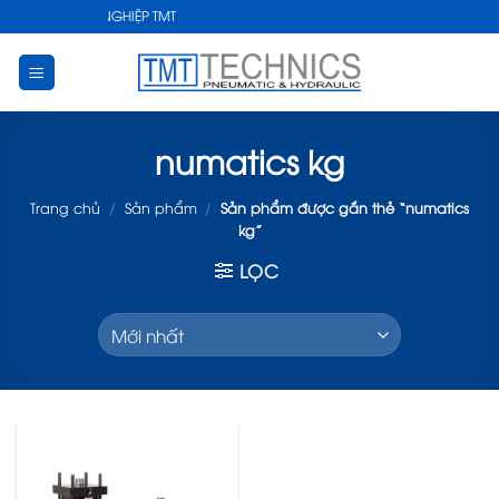
Skip
 THUẬT CÔNG NGHIỆP TMT
to
content
numatics kg
Trang chủ
/
Sản phẩm
/
Sản phẩm được gắn thẻ “numatics
kg”
LỌC