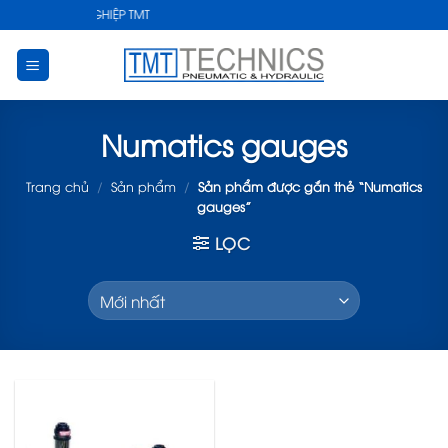
Skip
THUẬT CÔNG NGHIỆP TMT
to
content
Numatics gauges
Trang chủ
/
Sản phẩm
/
Sản phẩm được gắn thẻ “Numatics
gauges”
LỌC