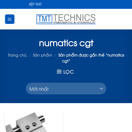
Skip
HUẬT CÔNG NGHIỆP TMT
to
content
numatics cgt
Trang chủ
/
Sản phẩm
/
Sản phẩm được gắn thẻ “numatics
cgt”
LỌC