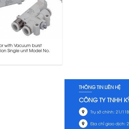
or with Vacuum burst
ion Single unit Model No.
THÔNG TIN LIÊN HỆ
CÔNG TY TNHH K
Trụ sở chính: 21/11B
Địa chỉ giao dịch: 