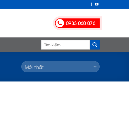
0933 060 076
Tìm
kiếm: