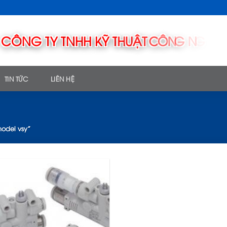
TIN TỨC
LIÊN HỆ
odel vsy”