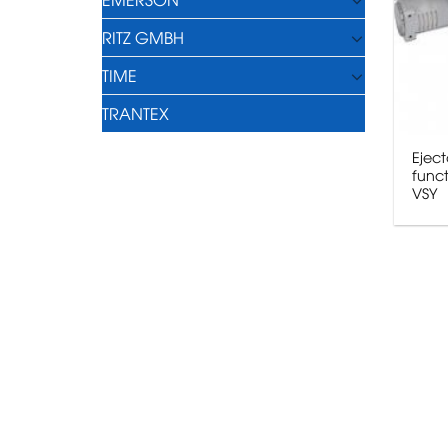
RITZ GMBH
TIME
TRANTEX
Eject
funct
VSY