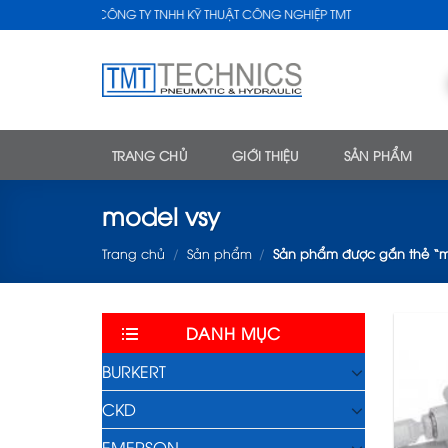
Skip
CÔNG TY TNHH KỸ THUẬT CÔNG NGHIỆP TMT
to
content
TRANG CHỦ
GIỚI THIỆU
SẢN PHẨM
model vsy
Trang chủ
/
Sản phẩm
/
Sản phẩm được gắn thẻ “m
DANH MỤC
BURKERT
CKD
EMERSON