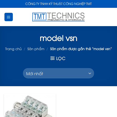
Skip
CÔNG TY TNHH KỸ THUẬT CÔNG NGHIỆP TMT
to
content
model vsn
Trang chủ
/
Sản phẩm
/
Sản phẩm được gắn thẻ “model vsn”
LỌC