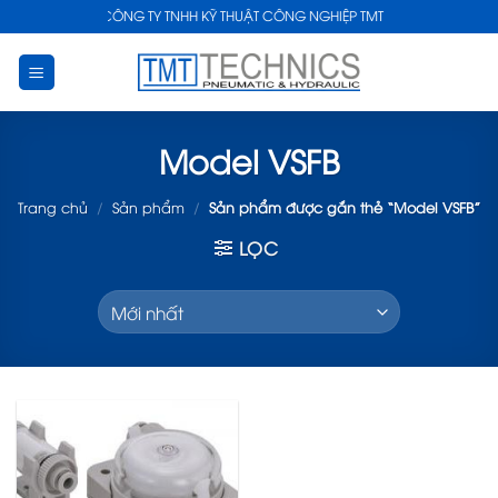
Skip
CÔNG TY TNHH KỸ THUẬT CÔNG NGHIỆP TMT
to
content
Model VSFB
Trang chủ
/
Sản phẩm
/
Sản phẩm được gắn thẻ “Model VSFB”
LỌC