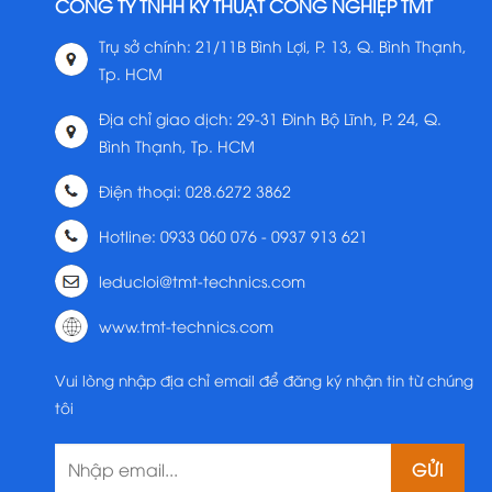
CÔNG TY TNHH KỸ THUẬT CÔNG NGHIỆP TMT
Trụ sở chính: 21/11B Bình Lợi, P. 13, Q. Bình Thạnh,
Tp. HCM
Địa chỉ giao dịch: 29-31 Đinh Bộ Lĩnh, P. 24, Q.
Bình Thạnh, Tp. HCM
Điện thoại: 028.6272 3862
Hotline: 0933 060 076 - 0937 913 621
leducloi@tmt-technics.com
www.tmt-technics.com
Vui lòng nhập địa chỉ email để đăng ký nhận tin từ chúng
tôi