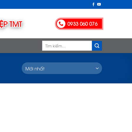
0933 060 076
Tìm
kiếm: