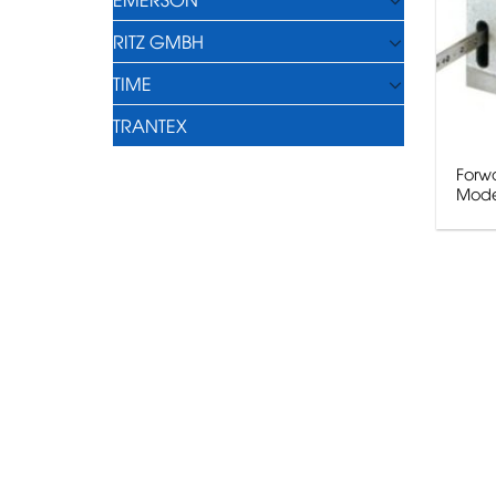
RITZ GMBH
TIME
TRANTEX
Forwa
Mode