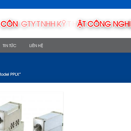
TIN TỨC
LIÊN HỆ
odel PPLX”