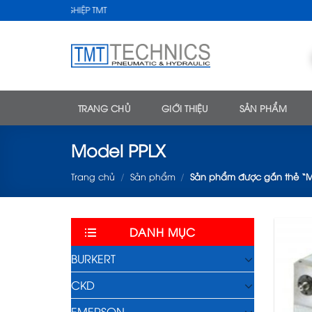
Skip
HUẬT CÔNG NGHIỆP TMT
to
content
TRANG CHỦ
GIỚI THIỆU
SẢN PHẨM
Model PPLX
Trang chủ
/
Sản phẩm
/
Sản phẩm được gắn thẻ “M
DANH MỤC
BURKERT
CKD
EMERSON