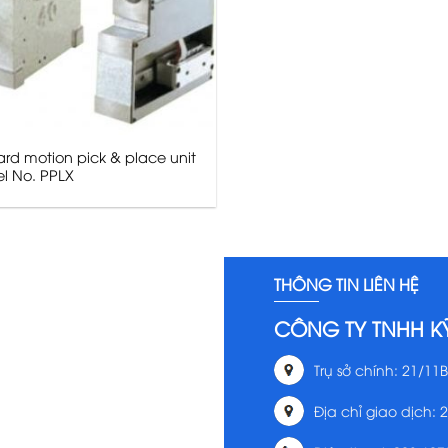
rd motion pick & place unit
l No. PPLX
THÔNG TIN LIÊN HỆ
CÔNG TY TNHH K
Trụ sở chính: 21/11B
Địa chỉ giao dịch: 