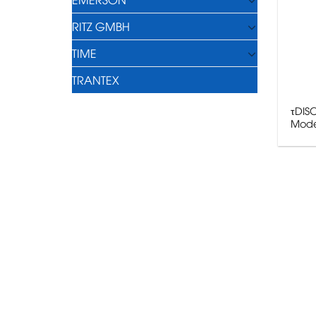
RITZ GMBH
TIME
TRANTEX
τDISC
Mode