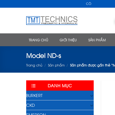
Skip
CÔNG TY TNHH KỸ THU
to
content
TRANG CHỦ
GIỚI THIỆU
SẢN PHẨM
Model ND-s
Trang chủ
/
Sản phẩm
/
Sản phẩm được gắn thẻ “M
DANH MỤC
BURKERT
CKD
EMERSON