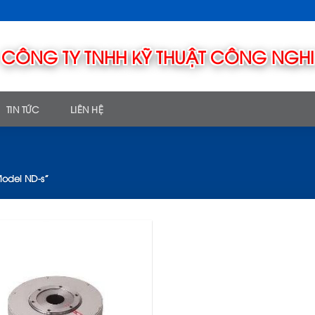
ẬT CÔNG NGHIỆP TMT
TIN TỨC
LIÊN HỆ
odel ND-s”