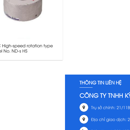
 High-speed rotation type
l No. ND-s HS
THÔNG TIN LIÊN HỆ
CÔNG TY TNHH K
Trụ sở chính: 21/11B
Địa chỉ giao dịch: 