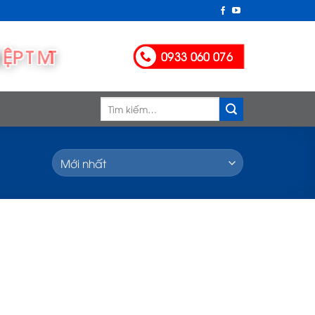
0933 060 076
Tìm
kiếm: