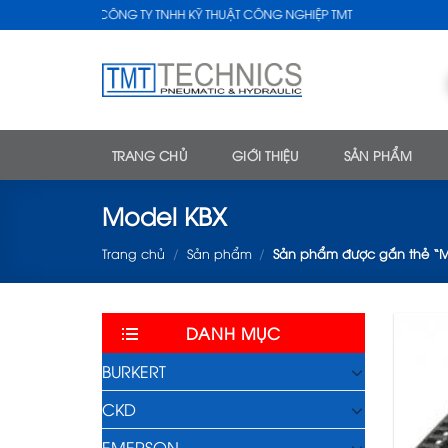
Skip
CÔNG TY TNHH KỸ THUẬT CÔNG NGHIỆP TMT
to
content
TRANG CHỦ
GIỚI THIỆU
SẢN PHẨM
Model KBX
Trang chủ
/
Sản phẩm
/
Sản phẩm được gắn thẻ “M
DANH MỤC
BURKERT
CKD
EMERSON