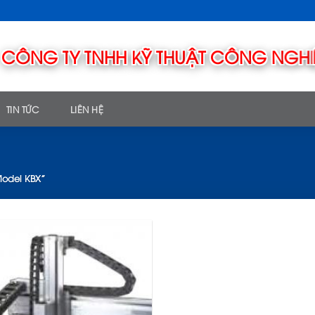
TIN TỨC
LIÊN HỆ
odel KBX”