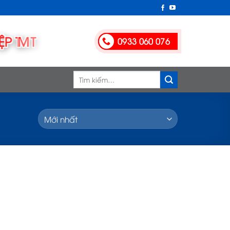
0933 060 076
Tìm
kiếm: