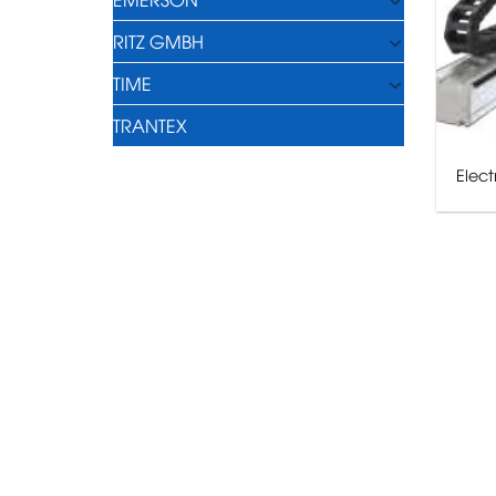
RITZ GMBH
TIME
TRANTEX
Elect