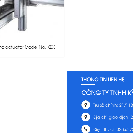
ric actuator Model No. KBX
THÔNG TIN LIÊN HỆ
CÔNG TY TNHH K
Trụ sở chính: 21/11B
Địa chỉ giao dịch: 
Điện thoại: 028.627