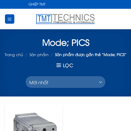
Skip
 THUẬT CÔNG NGHIỆP TMT
to
content
Mode; PICS
Trang chủ
/
Sản phẩm
/
Sản phẩm được gắn thẻ “Mode; PICS”
LỌC