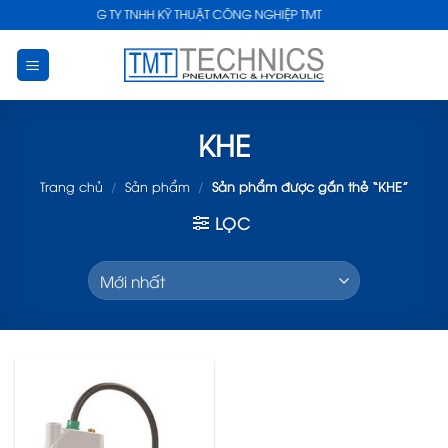
Skip
CÔNG TY TNHH KỸ THUẬT CÔNG NGHIỆP TMT
to
content
KHE
Trang chủ
/
Sản phẩm
/
Sản phẩm được gắn thẻ “KHE”
LỌC