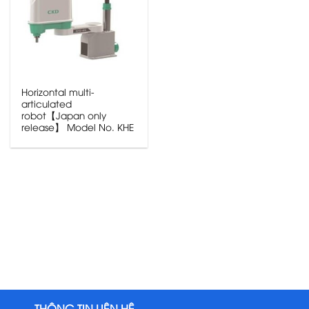
Horizontal multi-
articulated
robot【Japan only
release】 Model No. KHE
THÔNG TIN LIÊN HỆ