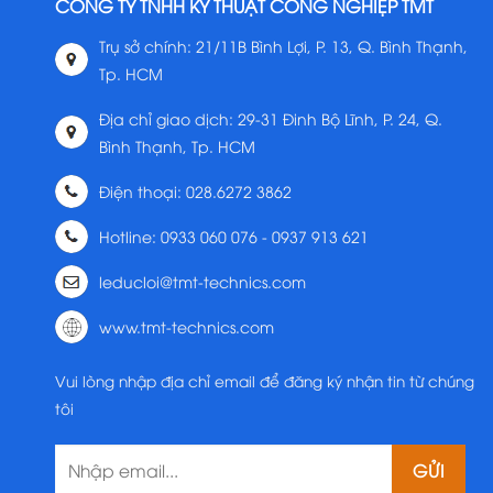
CÔNG TY TNHH KỸ THUẬT CÔNG NGHIỆP TMT
Trụ sở chính: 21/11B Bình Lợi, P. 13, Q. Bình Thạnh,
Tp. HCM
Địa chỉ giao dịch: 29-31 Đinh Bộ Lĩnh, P. 24, Q.
Bình Thạnh, Tp. HCM
Điện thoại: 028.6272 3862
Hotline: 0933 060 076 - 0937 913 621
leducloi@tmt-technics.com
www.tmt-technics.com
Vui lòng nhập địa chỉ email để đăng ký nhận tin từ chúng
tôi