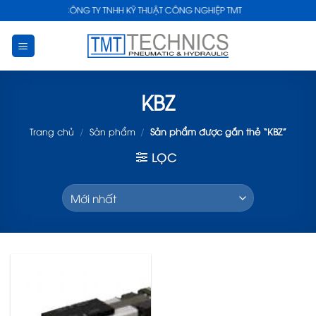
Skip
CÔNG TY TNHH KỸ THUẬT CÔNG NGHIỆP TMT
to
content
KBZ
Trang chủ
/
Sản phẩm
/
Sản phẩm được gắn thẻ “KBZ”
LỌC