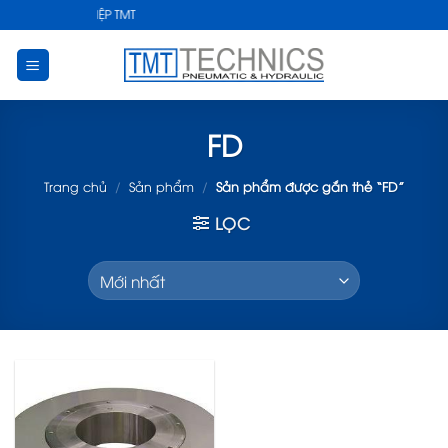
Skip
UẬT CÔNG NGHIỆP TMT
to
content
FD
Trang chủ
/
Sản phẩm
/
Sản phẩm được gắn thẻ “FD”
LỌC