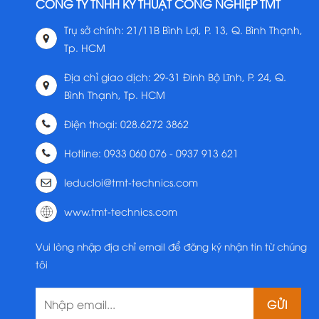
CÔNG TY TNHH KỸ THUẬT CÔNG NGHIỆP TMT
Trụ sở chính: 21/11B Bình Lợi, P. 13, Q. Bình Thạnh,
Tp. HCM
Địa chỉ giao dịch: 29-31 Đinh Bộ Lĩnh, P. 24, Q.
Bình Thạnh, Tp. HCM
Điện thoại: 028.6272 3862
Hotline: 0933 060 076 - 0937 913 621
leducloi@tmt-technics.com
www.tmt-technics.com
Vui lòng nhập địa chỉ email để đăng ký nhận tin từ chúng
tôi