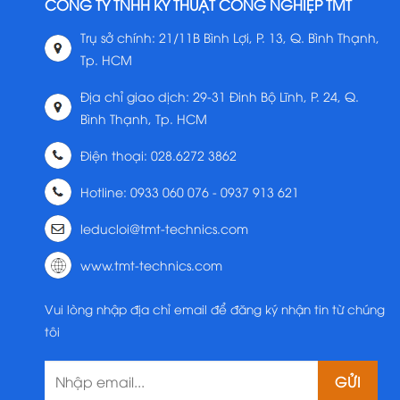
CÔNG TY TNHH KỸ THUẬT CÔNG NGHIỆP TMT
Trụ sở chính: 21/11B Bình Lợi, P. 13, Q. Bình Thạnh,
Tp. HCM
Địa chỉ giao dịch: 29-31 Đinh Bộ Lĩnh, P. 24, Q.
Bình Thạnh, Tp. HCM
Điện thoại: 028.6272 3862
Hotline: 0933 060 076 - 0937 913 621
leducloi@tmt-technics.com
www.tmt-technics.com
Vui lòng nhập địa chỉ email để đăng ký nhận tin từ chúng
tôi