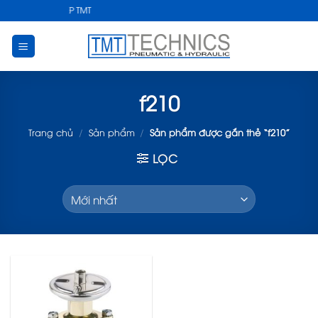
Skip
T CÔNG NGHIỆP TMT
to
content
f210
Trang chủ
/
Sản phẩm
/
Sản phẩm được gắn thẻ “f210”
LỌC