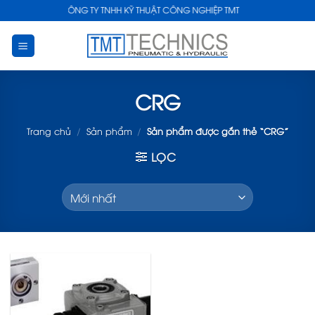
Skip
CÔNG TY TNHH KỸ THUẬT CÔNG NGHIỆP TMT
to
content
CRG
Trang chủ
/
Sản phẩm
/
Sản phẩm được gắn thẻ “CRG”
LỌC