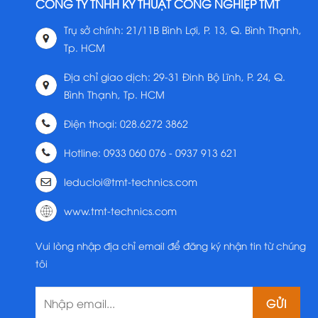
CÔNG TY TNHH KỸ THUẬT CÔNG NGHIỆP TMT
Trụ sở chính: 21/11B Bình Lợi, P. 13, Q. Bình Thạnh,
Tp. HCM
Địa chỉ giao dịch: 29-31 Đinh Bộ Lĩnh, P. 24, Q.
Bình Thạnh, Tp. HCM
Điện thoại: 028.6272 3862
Hotline: 0933 060 076 - 0937 913 621
leducloi@tmt-technics.com
www.tmt-technics.com
Vui lòng nhập địa chỉ email để đăng ký nhận tin từ chúng
tôi