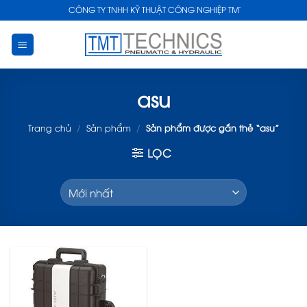
Skip
CÔNG TY TNHH KỸ THUẬT CÔNG NGHIỆP TMT
to
content
asu
Trang chủ
/
Sản phẩm
/
Sản phẩm được gắn thẻ “asu”
LỌC