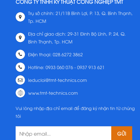
CÔNG TY TNHH KỸ THUẬT CÔNG NGHIỆP TMT
Trụ sở chính: 21/11B Bình Lợi, P. 13, Q. Bình Thạnh,
Tp. HCM
Địa chỉ giao dịch: 29-31 Đinh Bộ Lĩnh, P. 24, Q.
Bình Thạnh, Tp. HCM
Điện thoại: 028.6272 3862
Hotline: 0933 060 076 - 0937 913 621
leducloi@tmt-technics.com
www.tmt-technics.com
Vui lòng nhập địa chỉ email để đăng ký nhận tin từ chúng
tôi