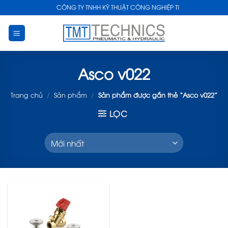
Skip
CÔNG TY TNHH KỸ THUẬT CÔNG NGHIỆP TMT
to
content
Asco v022
Trang chủ
/
Sản phẩm
/
Sản phẩm được gắn thẻ “Asco v022”
LỌC