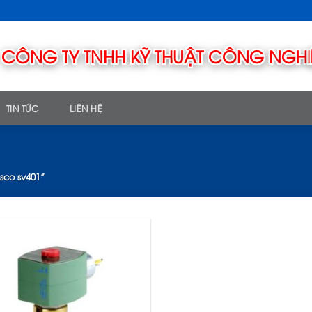
TIN TỨC
LIÊN HỆ
co sv401”