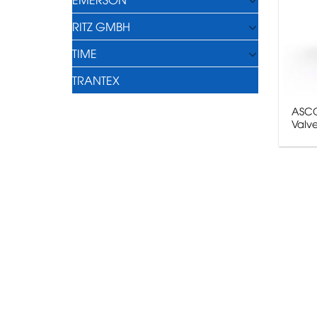
RITZ GMBH
TIME
TRANTEX
ASCO
Valv