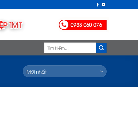
0933 060 076
Tìm
kiếm: