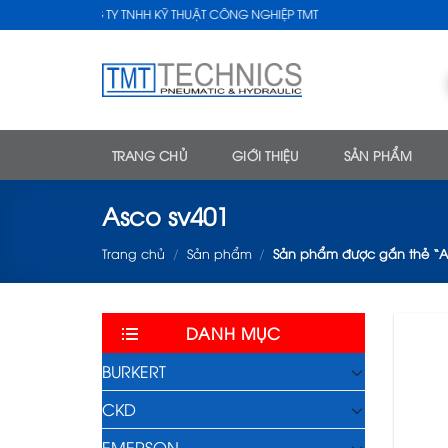
Skip
CÔNG TY TNHH KỸ THUẬT CÔNG NGHIỆP TMT
to
content
TRANG CHỦ
GIỚI THIỆU
SẢN PHẨM
Asco sv401
Trang chủ
/
Sản phẩm
/
Sản phẩm được gắn thẻ “As
DANH MỤC
BURKERT
CKD
EMERSON