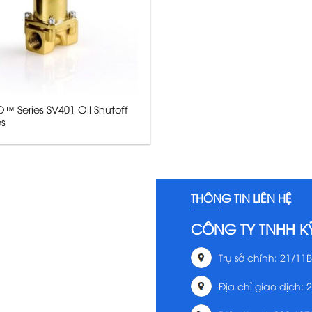
™ Series SV401 Oil Shutoff
es
THÔNG TIN LIÊN HỆ
CÔNG TY TNHH K
Trụ sở chính: 21/11B
Địa chỉ giao dịch: 