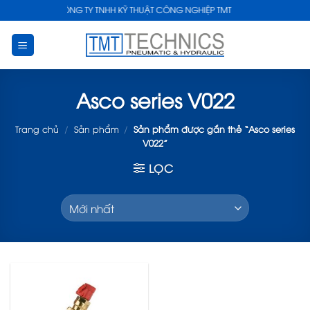
Skip
CÔNG TY TNHH KỸ THUẬT CÔNG NGHIỆP TMT
to
content
Asco series V022
Trang chủ
/
Sản phẩm
/
Sản phẩm được gắn thẻ “Asco series
V022”
LỌC