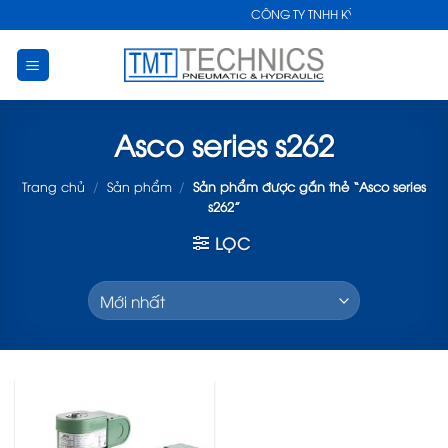
Skip
CÔNG TY TNHH KỸ THUẬT CÔNG NG
to
content
Asco series s262
Trang chủ
/
Sản phẩm
/
Sản phẩm được gắn thẻ “Asco series
s262”
LỌC