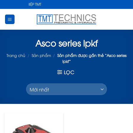
Skip
HUẬT CÔNG NGHIỆP TMT
to
content
Asco series lpkf
Trang chủ
/
Sản phẩm
/
Sản phẩm được gắn thẻ “Asco series
lpkf”
LỌC