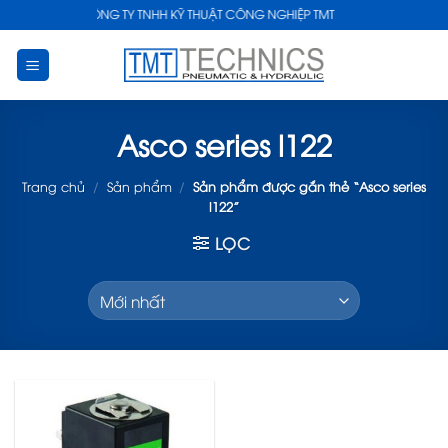
Skip
CÔNG TY TNHH KỸ THUẬT CÔNG NGHIỆP TMT
to
content
Asco series l122
Trang chủ
/
Sản phẩm
/
Sản phẩm được gắn thẻ “Asco series
l122”
LỌC