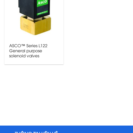
ASCO™ Series L122
General purpose
solenoid valves