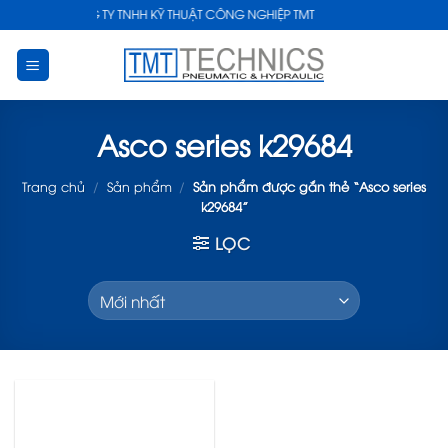
Skip
CÔNG TY TNHH KỸ THUẬT CÔNG NGHIỆP TMT
to
content
Asco series k29684
Trang chủ
/
Sản phẩm
/
Sản phẩm được gắn thẻ “Asco series
k29684”
LỌC