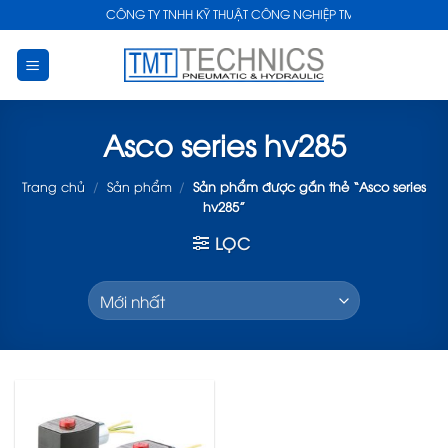
Skip
CÔNG TY TNHH KỸ THUẬT CÔNG NGHIỆP TMT
to
content
Asco series hv285
Trang chủ
/
Sản phẩm
/
Sản phẩm được gắn thẻ “Asco series
hv285”
LỌC