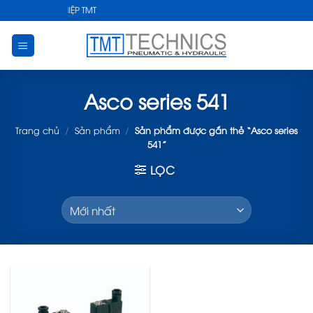
Skip
UẬT CÔNG NGHIỆP TMT
to
content
Asco series 541
Trang chủ
/
Sản phẩm
/
Sản phẩm được gắn thẻ “Asco series
541”
LỌC