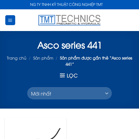
Skip
CÔNG TY TNHH KỸ THUẬT CÔNG NGHIỆP TMT
to
content
Asco series 441
Trang chủ
/
Sản phẩm
/
Sản phẩm được gắn thẻ “Asco series
441”
LỌC