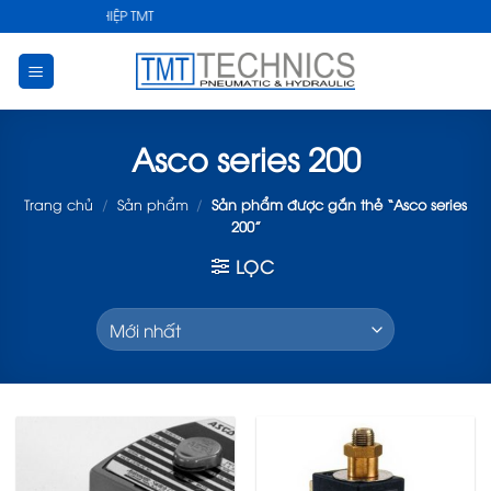
Skip
UẬT CÔNG NGHIỆP TMT
to
content
Asco series 200
Trang chủ
/
Sản phẩm
/
Sản phẩm được gắn thẻ “Asco series
200”
LỌC