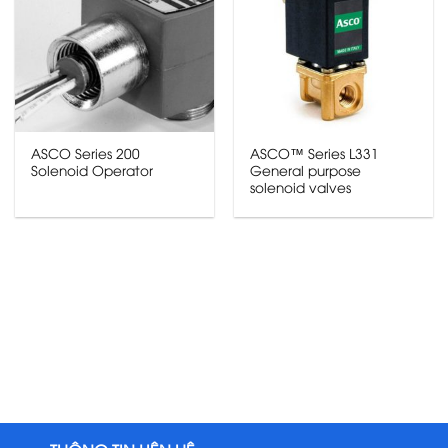
ASCO Series 200
ASCO™ Series L331
Solenoid Operator
General purpose
solenoid valves