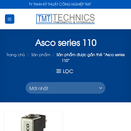
Skip
CÔNG TY TNHH KỸ THUẬT CÔNG NGHIỆP TMT
to
content
Asco series 110
Trang chủ
/
Sản phẩm
/
Sản phẩm được gắn thẻ “Asco series
110”
LỌC