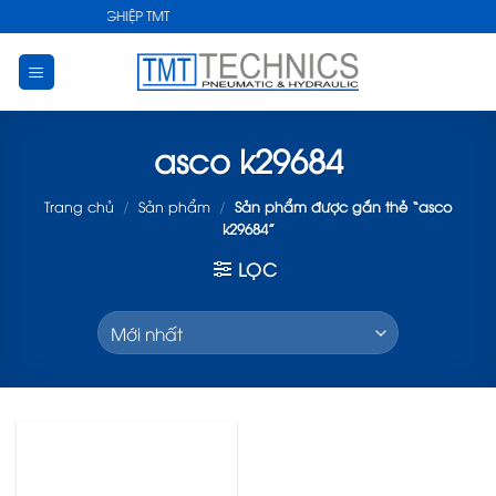
Skip
THUẬT CÔNG NGHIỆP TMT
to
content
asco k29684
Trang chủ
/
Sản phẩm
/
Sản phẩm được gắn thẻ “asco
k29684”
LỌC