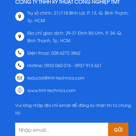
CÔNG TY TNHH KỸ THUẬT CÔNG NGHIỆP TMT
Trụ sở chính: 21/11B Bình Lợi, P. 13, Q. Bình Thạnh,
Tp. HCM
Địa chỉ giao dịch: 29-31 Đinh Bộ Lĩnh, P. 24, Q.
Bình Thạnh, Tp. HCM
Điện thoại: 028.6272 3862
Hotline: 0933 060 076 - 0937 913 621
leducloi@tmt-technics.com
www.tmt-technics.com
Vui lòng nhập địa chỉ email để đăng ký nhận tin từ chúng
tôi