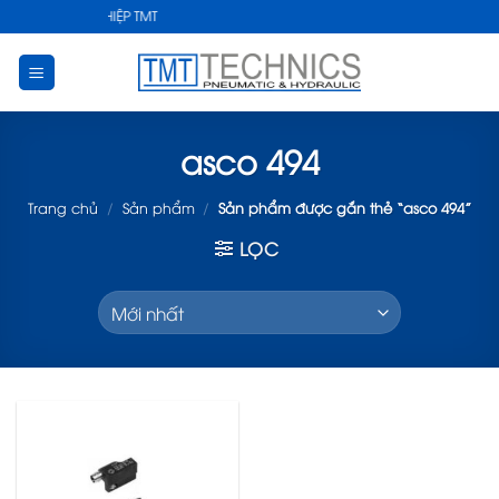
Skip
HUẬT CÔNG NGHIỆP TMT
to
content
asco 494
Trang chủ
/
Sản phẩm
/
Sản phẩm được gắn thẻ “asco 494”
LỌC