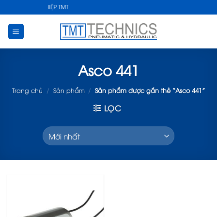
Skip
HUẬT CÔNG NGHIỆP TMT
to
content
Asco 441
Trang chủ
/
Sản phẩm
/
Sản phẩm được gắn thẻ “Asco 441”
LỌC