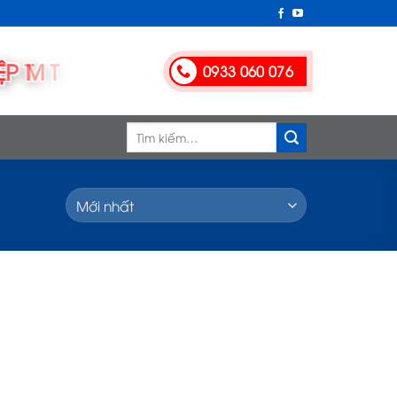
0933 060 076
Tìm
kiếm: