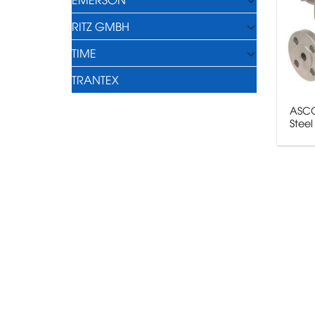
RITZ GMBH
TIME
TRANTEX
ASCO
Steel