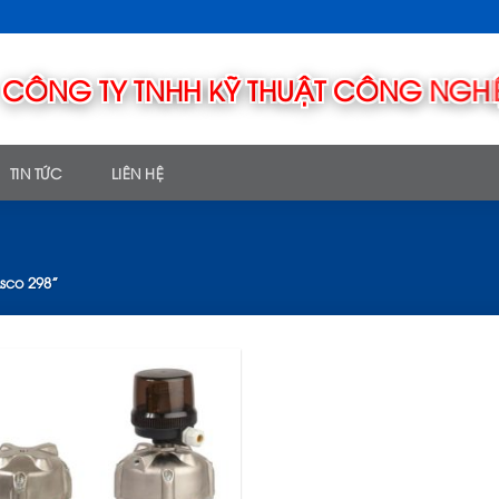
TIN TỨC
LIÊN HỆ
sco 298”