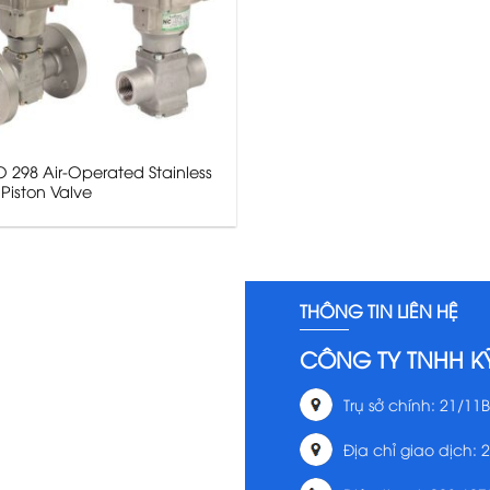
 298 Air-Operated Stainless
 Piston Valve
THÔNG TIN LIÊN HỆ
CÔNG TY TNHH K
Trụ sở chính: 21/11B
Địa chỉ giao dịch: 