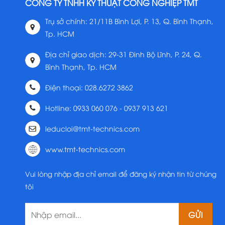
CÔNG TY TNHH KỸ THUẬT CÔNG NGHIỆP TMT
Trụ sở chính: 21/11B Bình Lợi, P. 13, Q. Bình Thạnh,
Tp. HCM
Địa chỉ giao dịch: 29-31 Đinh Bộ Lĩnh, P. 24, Q.
Bình Thạnh, Tp. HCM
Điện thoại: 028.6272 3862
Hotline: 0933 060 076 - 0937 913 621
leducloi@tmt-technics.com
www.tmt-technics.com
Vui lòng nhập địa chỉ email để đăng ký nhận tin từ chúng
tôi