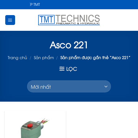
Skip
ẬT CÔNG NGHIỆP TMT
to
content
Asco 221
Trang chủ
/
Sản phẩm
/
Sản phẩm được gắn thẻ “Asco 221”
LỌC