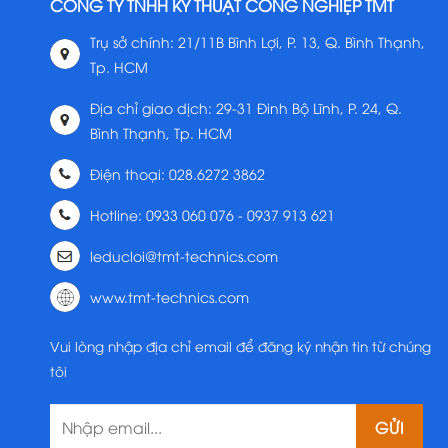
CÔNG TY TNHH KỸ THUẬT CÔNG NGHIỆP TMT
Trụ sở chính: 21/11B Bình Lợi, P. 13, Q. Bình Thạnh,
Tp. HCM
Địa chỉ giao dịch: 29-31 Đinh Bộ Lĩnh, P. 24, Q.
Bình Thạnh, Tp. HCM
Điện thoại: 028.6272 3862
Hotline: 0933 060 076 - 0937 913 621
leducloi@tmt-technics.com
www.tmt-technics.com
Vui lòng nhập địa chỉ email để đăng ký nhận tin từ chúng
tôi