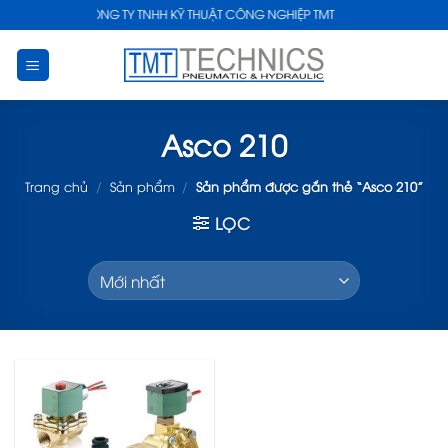
Skip
CÔNG TY TNHH KỸ THUẬT CÔNG NGHIỆP TMT
to
content
Asco 210
Trang chủ
/
Sản phẩm
/
Sản phẩm được gắn thẻ “Asco 210”
LỌC