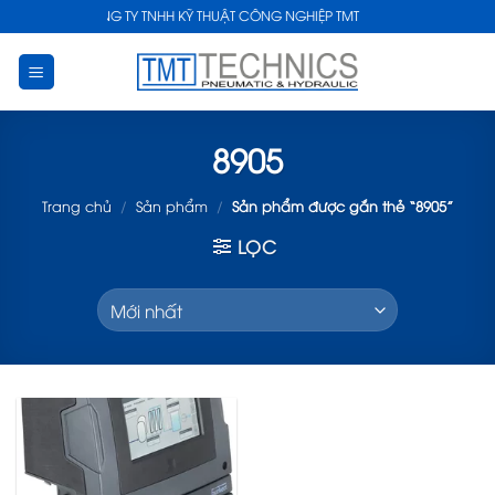
Skip
CÔNG TY TNHH KỸ THUẬT CÔNG NGHIỆP TMT
to
content
8905
Trang chủ
/
Sản phẩm
/
Sản phẩm được gắn thẻ “8905”
LỌC