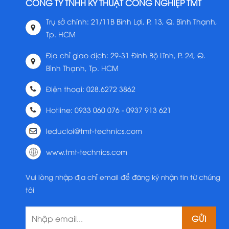
CÔNG TY TNHH KỸ THUẬT CÔNG NGHIỆP TMT
Trụ sở chính: 21/11B Bình Lợi, P. 13, Q. Bình Thạnh,
Tp. HCM
Địa chỉ giao dịch: 29-31 Đinh Bộ Lĩnh, P. 24, Q.
Bình Thạnh, Tp. HCM
Điện thoại: 028.6272 3862
Hotline: 0933 060 076 - 0937 913 621
leducloi@tmt-technics.com
www.tmt-technics.com
Vui lòng nhập địa chỉ email để đăng ký nhận tin từ chúng
tôi