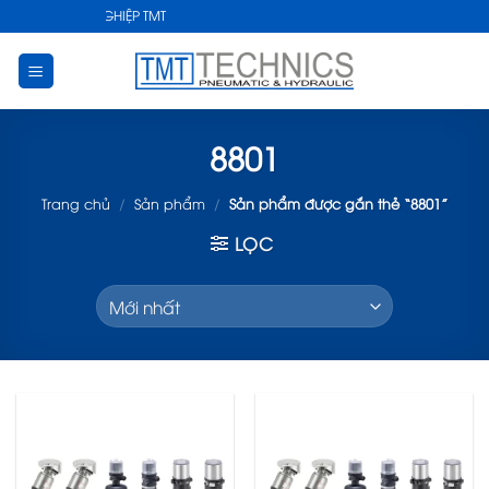
Skip
THUẬT CÔNG NGHIỆP TMT
to
content
8801
Trang chủ
/
Sản phẩm
/
Sản phẩm được gắn thẻ “8801”
LỌC