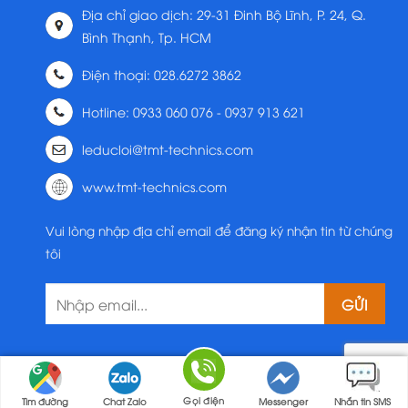
Địa chỉ giao dịch: 29-31 Đinh Bộ Lĩnh, P. 24, Q.
Bình Thạnh, Tp. HCM
Điện thoại: 028.6272 3862
Hotline: 0933 060 076 - 0937 913 621
leducloi@tmt-technics.com
www.tmt-technics.com
Vui lòng nhập địa chỉ email để đăng ký nhận tin từ chúng
tôi
Gọi điện
Tìm đường
Chat Zalo
Messenger
Nhắn tin SMS