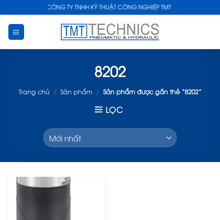
Skip
CÔNG TY TNHH KỸ THUẬT CÔNG NGHIỆP TMT
to
content
8202
Trang chủ
/
Sản phẩm
/
Sản phẩm được gắn thẻ “8202”
LỌC