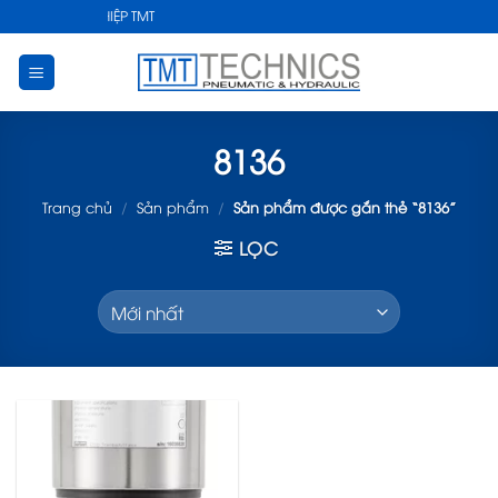
Skip
UẬT CÔNG NGHIỆP TMT
to
content
8136
Trang chủ
/
Sản phẩm
/
Sản phẩm được gắn thẻ “8136”
LỌC