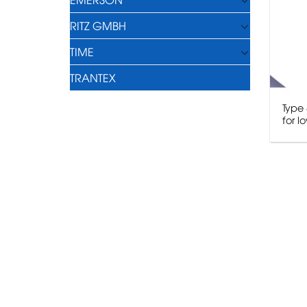
RITZ GMBH
TIME
TRANTEX
Type
for l