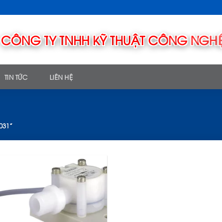
TIN TỨC
LIÊN HỆ
031”