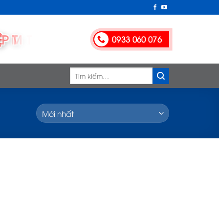
0933 060 076
Tìm
kiếm: