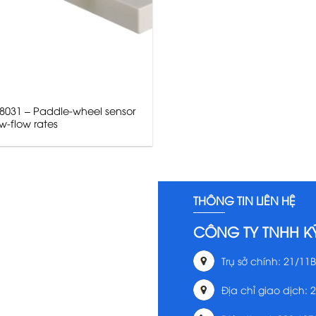
 8031 – Paddle-wheel sensor
ow-flow rates
THÔNG TIN LIÊN HỆ
CÔNG TY TNHH K
Trụ sở chính: 21/11B
Địa chỉ giao dịch: 