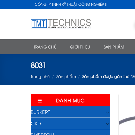
Skip
CÔNG TY TNHH KỸ THUẬT CÔNG NGHIỆP TMT
to
content
TRANG CHỦ
GIỚI THIỆU
SẢN PHẨM
8031
Trang chủ
/
Sản phẩm
/
Sản phẩm được gắn thẻ “8
DANH MỤC
BURKERT
CKD
EMERSON