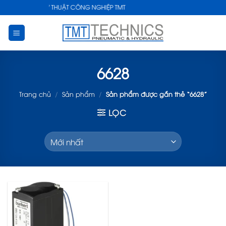
Skip
NG TY TNHH KỸ THUẬT CÔNG NGHIỆP TMT
to
content
6628
Trang chủ
/
Sản phẩm
/
Sản phẩm được gắn thẻ “6628”
LỌC