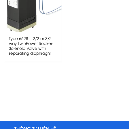
Type 6628 – 2/2 or 3/2
way TwinPower Rocker-
Solenoid Valve with
separating diaphragm
THÔNG TIN LIÊN HỆ