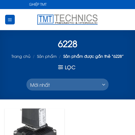
Skip
 THUẬT CÔNG NGHIỆP TMT
to
content
6228
Trang chủ
/
Sản phẩm
/
Sản phẩm được gắn thẻ “6228”
LỌC