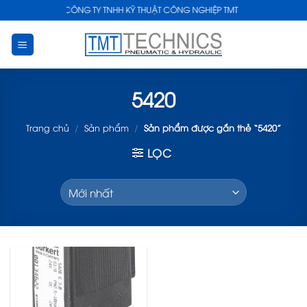
Skip
CÔNG TY TNHH KỸ THUẬT CÔNG NGHIỆP TMT
to
content
5420
Trang chủ
/
Sản phẩm
/
Sản phẩm được gắn thẻ “5420”
LỌC