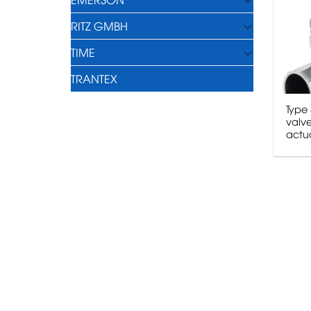
RITZ GMBH
TIME
TRANTEX
Type
valv
actu