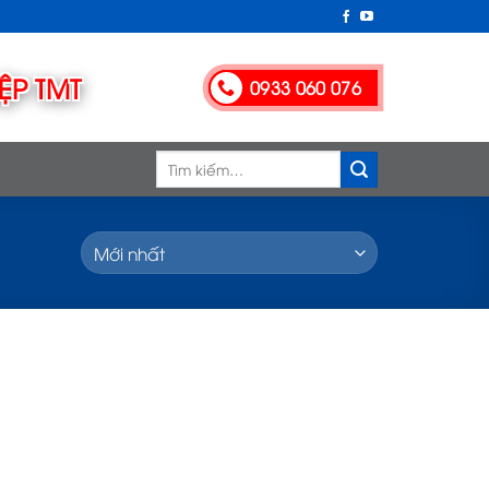
0933 060 076
Tìm
kiếm: