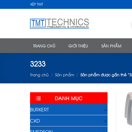
Skip
ẬT CÔNG NGHIỆP TMT
to
content
TRANG CHỦ
GIỚI THIỆU
SẢN PHẨM
3233
Trang chủ
/
Sản phẩm
/
Sản phẩm được gắn thẻ “3
DANH MỤC
BURKERT
CKD
EMERSON