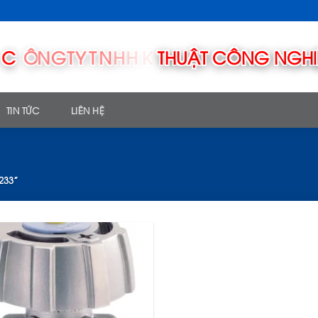
TIN TỨC
LIÊN HỆ
233”