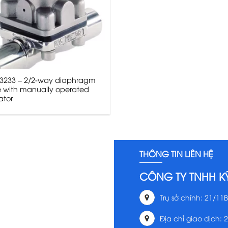
 3233 – 2/2-way diaphragm
e with manually operated
ator
THÔNG TIN LIÊN HỆ
CÔNG TY TNHH K
Trụ sở chính: 21/11B
Địa chỉ giao dịch: 