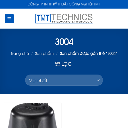
Skip
CÔNG TY TNHH KỸ THUẬT CÔNG NGHIỆP TMT
to
content
3004
Trang chủ
/
Sản phẩm
/
Sản phẩm được gắn thẻ “3004”
LỌC